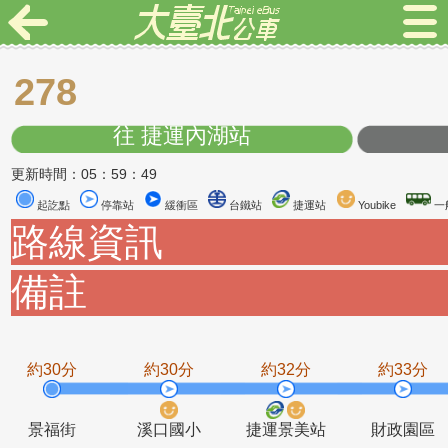
278
往 捷運內湖站
更新時間：05：59：49
起訖點
停靠站
緩衝區
台鐵站
捷運站
Youbike
路線資訊
備註
約30分
約30分
約32分
約3