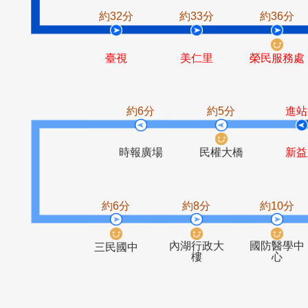
捷運忠孝敦
市民大道口
化站
約32分
約33分
約3
臺視
美仁里
榮民
約6分
約5分
時報廣場
民權大橋
約6分
約8分
約1