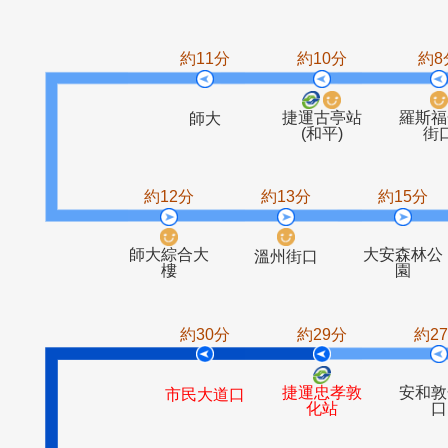
景福街
溪口國小
捷運景美站
財政
約11分
約10分
捷運古亭站
師大
(和平)
約12分
約13分
約1
師大綜合大
大安
溫州街口
樓
約30分
約29分