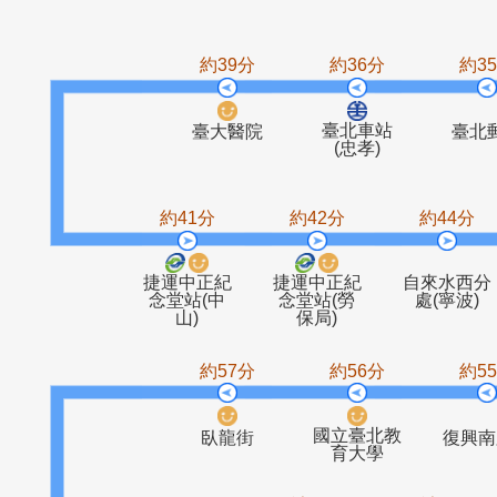
華江站
人壽一村
大理高中
華江
約39分
約36分
臺北車站
臺大醫院
(忠孝)
約41分
約42分
約4
捷運中正紀
捷運中正紀
自來
念堂站(中
念堂站(勞
處(
山)
保局)
約57分
約56分