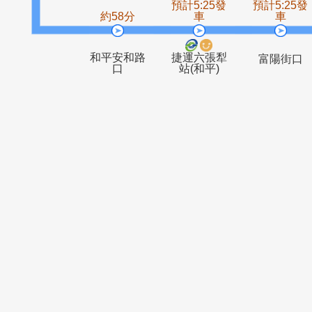
國立臺北教
臥龍街
育大學
預計5:25發
預計5
約58分
車
和平安和路
捷運六張犁
富陽
口
站(和平)