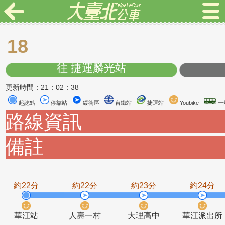
18
往 捷運麟光站
更新時間：21：02：38
起訖點
停靠站
緩衝區
台鐵站
捷運站
Youbike
路線資訊
備註
約22分
約22分
約23分
約2